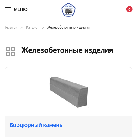
МЕНЮ
В ко
0
Skip to main content
Главная
Каталог
Железобетонные изделия
Железобетонные изделия
Бордюрный камень