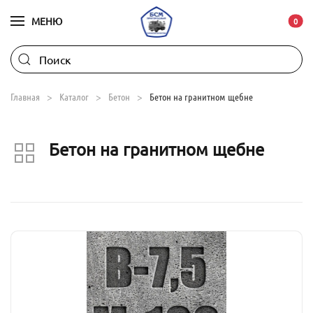
МЕНЮ
В ко
0
Skip to main content
Главная
Каталог
Бетон
Бетон на гранитном щебне
Бетон на гранитном щебне