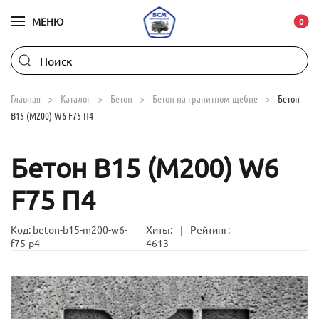
МЕНЮ
В ко
0
Skip to main content
Главная
Каталог
Бетон
Бетон на гранитном щебне
Бетон
B15 (М200) W6 F75 П4
Бетон B15 (М200) W6
F75 П4
Код:
beton-b15-m200-w6-
Хиты:
|
Рейтинг:
f75-p4
4613