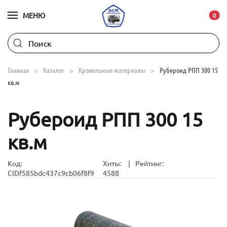
МЕНЮ
В ко
0
Skip to main content
Главная
Каталог
Кровельные материалы
Рубероид РПП 300 15
кв.м
Рубероид РПП 300 15
кв.м
Код:
Хиты:
|
Рейтинг:
CIDf585bdc437c9cb06f8f9
4588