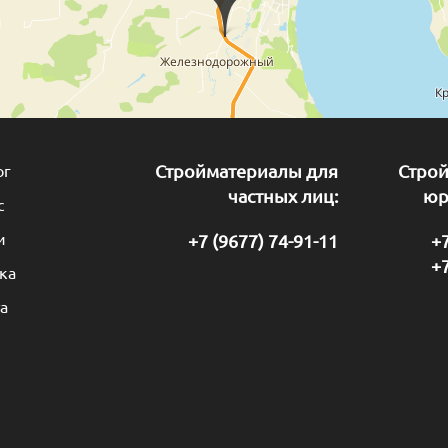
ог
Стройматериалы для
Стро
частных лиц:
юр
с
и
+7 (9677) 74-91-11
+7
+7
ка
а