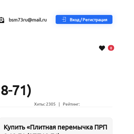
bsm73ru@mail.ru
Вход / Регистрация
В корзину
0
8-71)
Хиты:
2305
|
Рейтинг:
Купить «Плитная перемычка ПРП