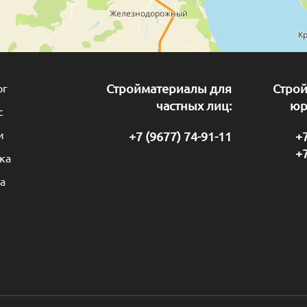
ог
Стройматериалы для
Стро
частных лиц:
юр
с
и
+7 (9677) 74-91-11
+7
+7
ка
а