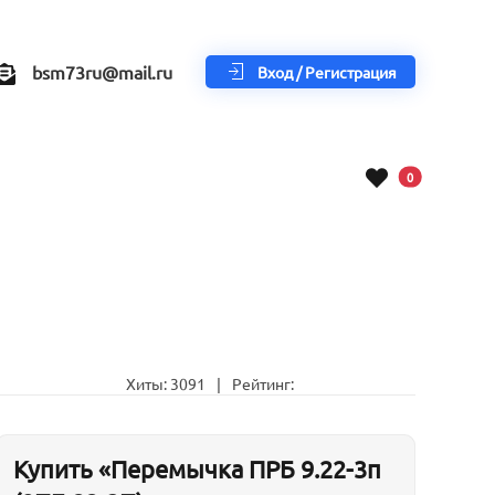
bsm73ru@mail.ru
Вход / Регистрация
В корзину
0
Хиты:
3091
|
Рейтинг:
Купить «Перемычка ПРБ 9.22-3п