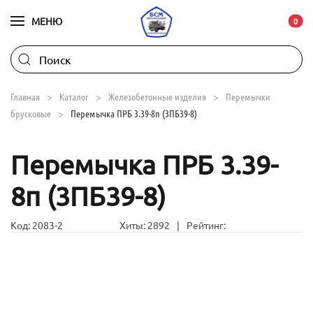
МЕНЮ
В ко
0
Skip to main content
Главная
Каталог
Железобетонные изделия
Перемычки
брусковые
Перемычка ПРБ 3.39-8п (3ПБ39-8)
Перемычка ПРБ 3.39-
8п (3ПБ39-8)
Код:
2083-2
Хиты:
2892
|
Рейтинг: