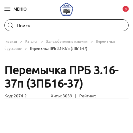
МЕНЮ
В ко
0
Skip to main content
Главная
Каталог
Железобетонные изделия
Перемычки
брусковые
Перемычка ПРБ 3.16-37п (3ПБ16-37)
Перемычка ПРБ 3.16-
37п (3ПБ16-37)
Код:
2074-2
Хиты:
3039
|
Рейтинг: