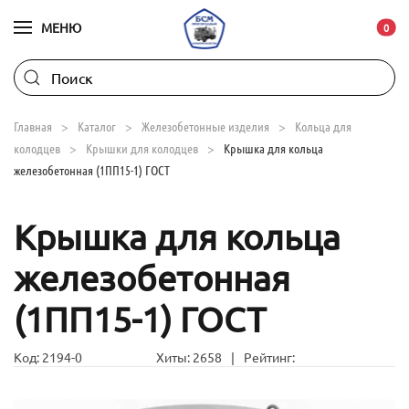
МЕНЮ
В ко
0
Skip to main content
Главная
Каталог
Железобетонные изделия
Кольца для
колодцев
Крышки для колодцев
Крышка для кольца
железобетонная (1ПП15-1) ГОСТ
Крышка для кольца
железобетонная
(1ПП15-1) ГОСТ
Код:
2194-0
Хиты:
2658
|
Рейтинг: