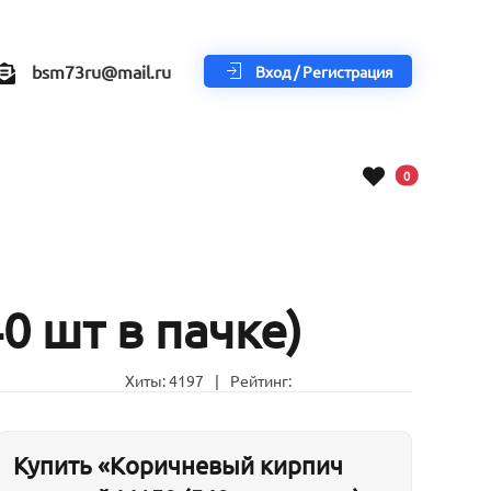
bsm73ru@mail.ru
Вход / Регистрация
В корзину
0
 шт в пачке)
Хиты:
4197
|
Рейтинг:
Купить «Коричневый кирпич