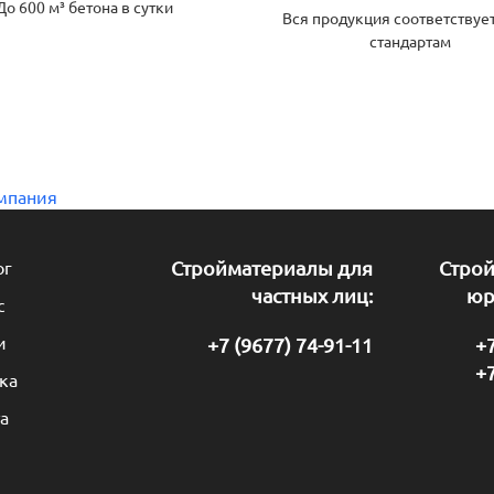
До 600 м³ бетона в сутки
Вся продукция соответствуе
стандартам
мпания
ог
Стройматериалы для
Стро
частных лиц:
юр
с
и
+7 (9677) 74-91-11
+7
+7
ка
а