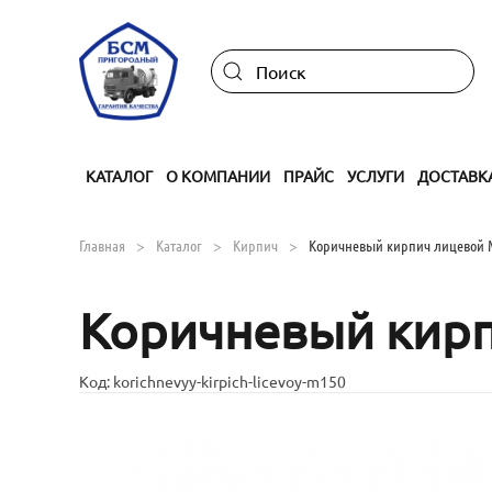
Skip to main content
КАТАЛОГ
О КОМПАНИИ
ПРАЙС
УСЛУГИ
ДОСТАВК
Главная
Каталог
Кирпич
Коричневый кирпич лицевой М
Коричневый кирпи
Код:
korichnevyy-kirpich-licevoy-m150