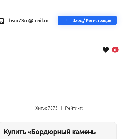
bsm73ru@mail.ru
Вход / Регистрация
В корзину
0
Хиты:
7873
|
Рейтинг:
Купить «Бордюрный камень