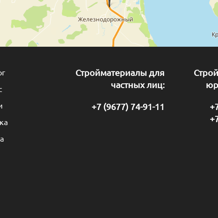
ог
Стройматериалы для
Стро
частных лиц:
юр
с
и
+7 (9677) 74-91-11
+7
+7
ка
а