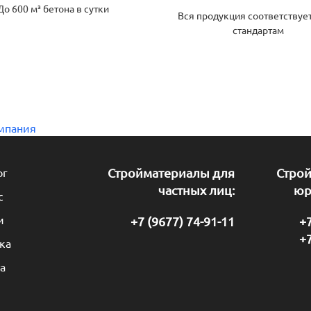
До 600 м³ бетона в сутки
Вся продукция соответствуе
стандартам
мпания
ог
Стройматериалы для
Стро
частных лиц:
юр
с
и
+7 (9677) 74-91-11
+7
+7
ка
а