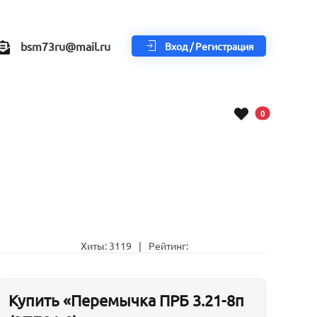
bsm73ru@mail.ru
Вход / Регистрация
В корзину
0
Хиты:
3119
|
Рейтинг:
Купить «Перемычка ПРБ 3.21-8п