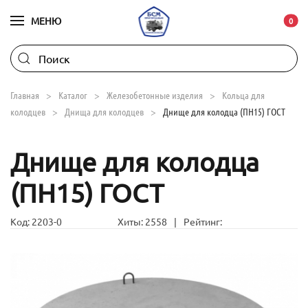
МЕНЮ
В ко
0
Skip to main content
Главная
Каталог
Железобетонные изделия
Кольца для
колодцев
Днища для колодцев
Днище для колодца (ПН15) ГОСТ
Днище для колодца
(ПН15) ГОСТ
Код:
2203-0
Хиты:
2558
|
Рейтинг: